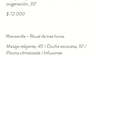
oxigenación, 30'
$ 72.000
Manzanilla - Ritual de tres horas
Masaje relajante, 45' / Ducha escocesa, 10' /
Piscina climatizada / Infusiones
$ 76.000
Lavanda - Ritual de tres horas
Inmersión en jacuzzi con sales aromáticas, 30'
/ Masaje mediterráneo, 45' / Ducha escocesa,
10' / Piscina climatizada / Infusiones
$ 89.000